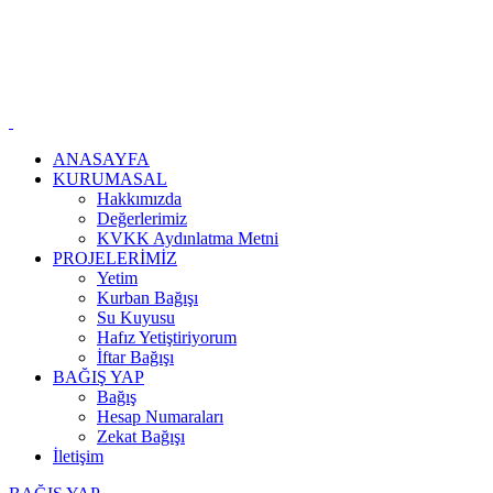
ÇAĞRI MERKEZİ :
0532 783 0 571
İSLAMBEY MAH PİYADE SK NO:14 ARNAVUTKÖT /
İSTANBUL
ANASAYFA
KURUMASAL
Hakkımızda
Değerlerimiz
KVKK Aydınlatma Metni
PROJELERİMİZ
Yetim
Kurban Bağışı
Su Kuyusu
Hafız Yetiştiriyorum
İftar Bağışı
BAĞIŞ YAP
Bağış
Hesap Numaraları
Zekat Bağışı
İletişim