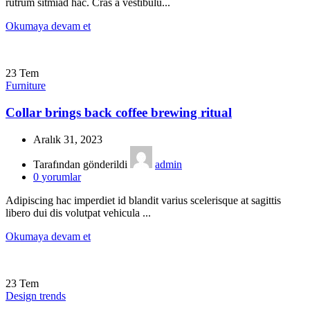
rutrum sitmiad hac. Cras a vestibulu...
Okumaya devam et
23
Tem
Furniture
Collar brings back coffee brewing ritual
Aralık 31, 2023
Tarafından gönderildi
admin
0
yorumlar
Adipiscing hac imperdiet id blandit varius scelerisque at sagittis
libero dui dis volutpat vehicula ...
Okumaya devam et
23
Tem
Design trends