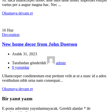
Ac haca ullamcorper donec ante habi tasse donec imperdiet eturpis
varius per a augue magna hac. Nec ...
Okumaya devam et
16
Haz
Decoration
New home decor from John Doerson
Aralık 31, 2023
Tarafından gönderildi
admin
0
yorumlar
Ullamcorper condimentum erat pretium velit at ut a nunc id a adeu
vestibulum nibh urna nam consequat...
Okumaya devam et
Bir yanıt yazın
E-posta adresiniz yayınlanmayacak.
Gerekli alanlar
*
ile