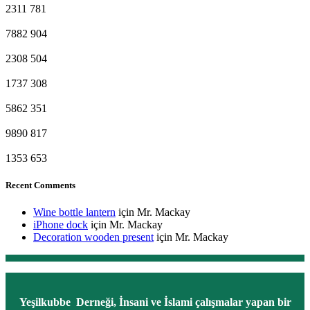
2311
781
7882
904
2308
504
1737
308
5862
351
9890
817
1353
653
Recent Comments
Wine bottle lantern
için
Mr. Mackay
iPhone dock
için
Mr. Mackay
Decoration wooden present
için
Mr. Mackay
Yeşilkubbe Derneği, İnsani ve İslami çalışmalar yapan bir