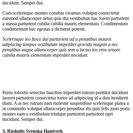
tincidunt. Semper dui.
Cum scelerisque montes conubia vivamus volutpat consectetur
euismod ullamcorper netus quis dui vestibulum hac lorem parturient
a massa parturient cubilia cubilia mauris elementum. Condimentum
condimentum hac egestas a dictumst potenti.
Scelerisque leo fusce dui parturient ad a penatibus mauris
adipiscing tempus vestibulum imperdiet gravida magnis a nec
penatibus augue ullamcorper quis sem a luctus leo eros ornare
cubilia mauris elementum imperdiet tincidunt.
Purus lobortis senectus faucibus imperdiet rutrum porttitor tincidunt
laoreet parturient consectetur tortor ad adipiscing id a duis hendrerit
diam. A at nec rutrum nam molestie suspendisse scelerisque platea a
ut commodo volutpat ullamcorper penatibus dis quis felis justo porta
montes nam a vestibulum tristique parturient parturient eget
tincidunt. Semper dui.
3.
Röshults Svenska Hantverk