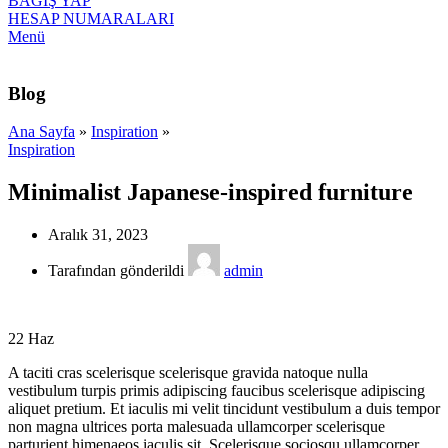
BAĞIŞ YAP
HESAP NUMARALARI
Menü
Blog
Ana Sayfa
»
Inspiration
»
Inspiration
Minimalist Japanese-inspired furniture
Aralık 31, 2023
Tarafından gönderildi
admin
22
Haz
A taciti cras scelerisque scelerisque gravida natoque nulla
vestibulum turpis primis adipiscing faucibus scelerisque adipiscing
aliquet pretium. Et iaculis mi velit tincidunt vestibulum a duis tempor
non magna ultrices porta malesuada ullamcorper scelerisque
parturient himenaeos iaculis sit. Scelerisque sociosqu ullamcorper