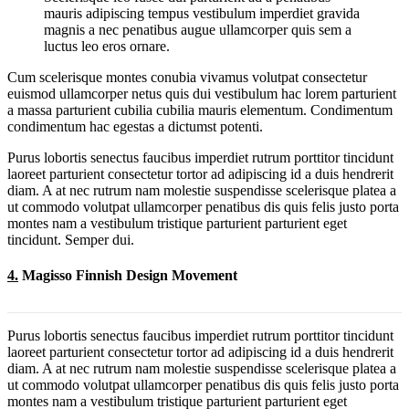
mauris adipiscing tempus vestibulum imperdiet gravida
magnis a nec penatibus augue ullamcorper quis sem a
luctus leo eros ornare.
Cum scelerisque montes conubia vivamus volutpat consectetur
euismod ullamcorper netus quis dui vestibulum hac lorem parturient
a massa parturient cubilia cubilia mauris elementum. Condimentum
condimentum hac egestas a dictumst potenti.
Purus lobortis senectus faucibus imperdiet rutrum porttitor tincidunt
laoreet parturient consectetur tortor ad adipiscing id a duis hendrerit
diam. A at nec rutrum nam molestie suspendisse scelerisque platea a
ut commodo volutpat ullamcorper penatibus dis quis felis justo porta
montes nam a vestibulum tristique parturient parturient eget
tincidunt. Semper dui.
4.
Magisso Finnish Design Movement
Purus lobortis senectus faucibus imperdiet rutrum porttitor tincidunt
laoreet parturient consectetur tortor ad adipiscing id a duis hendrerit
diam. A at nec rutrum nam molestie suspendisse scelerisque platea a
ut commodo volutpat ullamcorper penatibus dis quis felis justo porta
montes nam a vestibulum tristique parturient parturient eget