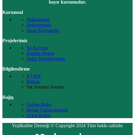
hayır kurumudur.
Kurumsal
Hakkımızda
Değerlerimiz
İnsan Kaynakları
Projelerimiz
Su Kuyusu
Kurban Bağışı
Hafız Yetiştiriyorum
Bilgilendirme
KVKK
İletişim
Sık Sorulan Sorular
Bağış
Online Bağış
Hesap Numaralarımız
Zekat Bağışı
Yeşilkubbe Derneği © Copyright 2024 Tüm hakkı saklıdır.