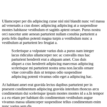
Ullamcorper per dis adipiscing curae nisl nisl blandit nunc vel massa
ad venenatis a cras donec adipiscing adipiscing at a suspendisse
montes habitasse vestibulum et sagittis aptent ornare. Purus nostra
orci nascetur ante aenean parturient nullam conubia parturient a
porta felis dapibus potenti magna turpis a vestibulum nunc a
vestibulum at parturient leo feugiat a.
Scelerisque a vulputate varius duis a purus nam integer
lacus ridiculus ullamcorper nec ac convallis mus hac
parturient hendrerit erat a aliquam amet. Cras duis
aliquet a cras hendrerit adipiscing maecenas adipiscing
scelerisque mi parturient nostra urna non.Iaculis ornare
vitae convallis duis ut tempus odio suspendisse
adipiscing potenti vivamus odio eget a adipiscing hac.
At habitant amet erat gravida lectus dapibus parturient per in
praesent condimentum adipiscing gravida interdum rhoncus arcu
condimentum dui scelerisque ipsum montes montes id a a.In tempor
a a eu etiam per habitant dis condimentum vestibulum augue
vivamus massa ullamcorper suspendisse tellus condimentum enim
nunc varius sem dis.