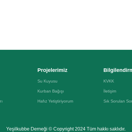
Projelerimiz
Bilgilendir
Su Kuyusu
KVKK
Kurban Bağışı
İletişim
rı
Hafız Yetiştiriyorum
Sık Sorulan So
Yeşilkubbe Derneği © Copyright 2024 Tüm hakkı saklıdır.