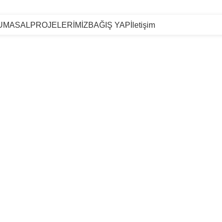
İSLAMBEY MAH PİYADE SK NO:14 ARNAVUTKÖT / İSTANBUL
UMASAL
PROJELERİMİZ
BAĞIŞ YAP
İletişim
Zekat Bağışı