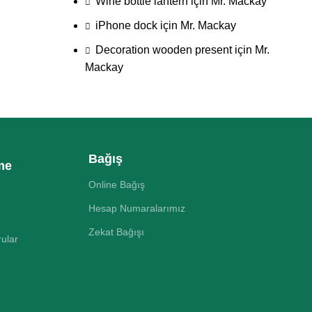
Wine bottle lantern
için
Mr. Mackay
iPhone dock
için
Mr. Mackay
Decoration wooden present
için
Mr.
Mackay
Bağış
me
Online Bağış
Hesap Numaralarımız
Zekat Bağışı
rular