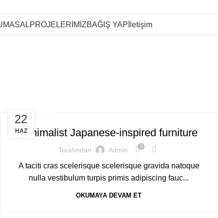
İSLAMBEY MAH PİYADE SK NO:14 ARNAVUTKÖT / İSTANBUL
UMASAL
PROJELERİMİZ
BAĞIŞ YAP
İletişim
Etiket Arşivleri: chair
INSPIRATION
22
Minimalist Japanese-inspired furniture
HAZ
0
Tarafından
Admin
A taciti cras scelerisque scelerisque gravida natoque
nulla vestibulum turpis primis adipiscing fauc...
OKUMAYA DEVAM ET