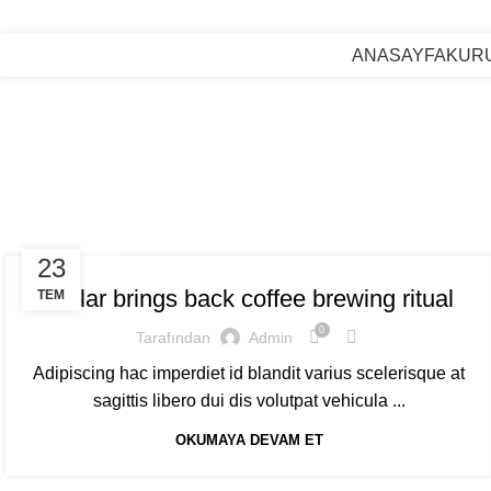
ÇAĞRI MERKEZİ :
0532 783 0 571
ANASAYFA
KUR
FURNITURE
23
Collar brings back coffee brewing ritual
TEM
0
Tarafından
Admin
Adipiscing hac imperdiet id blandit varius scelerisque at
sagittis libero dui dis volutpat vehicula ...
OKUMAYA DEVAM ET