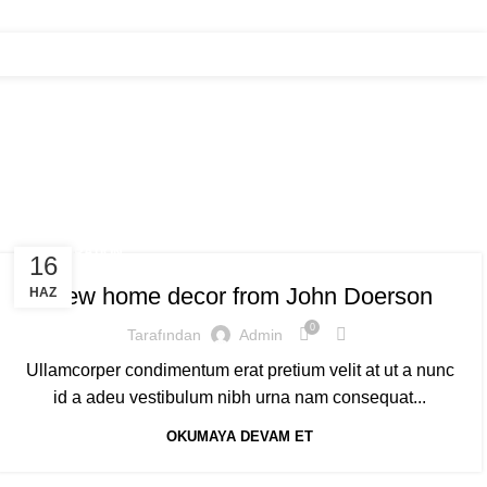
BAĞIŞ YAP
HESAP NUMARALARI
DECORATION
16
New home decor from John Doerson
HAZ
0
Tarafından
Admin
Ullamcorper condimentum erat pretium velit at ut a nunc
id a adeu vestibulum nibh urna nam consequat...
OKUMAYA DEVAM ET