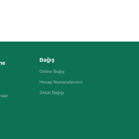
Bağış
me
Online Bağış
Hesap Numaralarımız
Zekat Bağışı
rular