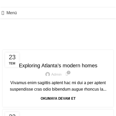
Menü
Decoration
DECORATION
23
TEM
Exploring Atlanta’s modern homes
0
Admin
Vivamus enim sagittis aptent hac mi dui a per aptent
suspendisse cras odio bibendum augue rhoncus la...
OKUMAYA DEVAM ET
DECORATION