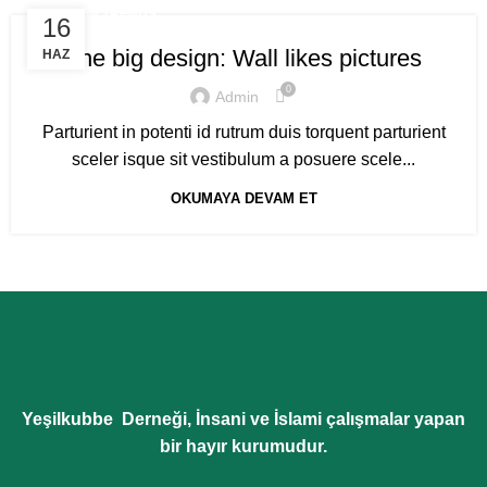
DESIGN TRENDS
16
The big design: Wall likes pictures
HAZ
0
Admin
Parturient in potenti id rutrum duis torquent parturient
sceler isque sit vestibulum a posuere scele...
OKUMAYA DEVAM ET
Yeşilkubbe Derneği, İnsani ve İslami çalışmalar yapan
bir hayır kurumudur.