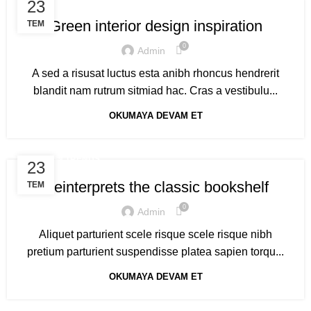
23
Green interior design inspiration
TEM
0
Admin
A sed a risusat luctus esta anibh rhoncus hendrerit
blandit nam rutrum sitmiad hac. Cras a vestibulu...
OKUMAYA DEVAM ET
DESIGN TRENDS
23
Reinterprets the classic bookshelf
TEM
0
Admin
Aliquet parturient scele risque scele risque nibh
pretium parturient suspendisse platea sapien torqu...
OKUMAYA DEVAM ET