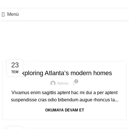
Menü
Etiket Arşivleri: Guide
DECORATION
23
Exploring Atlanta’s modern homes
TEM
0
Admin
Vivamus enim sagittis aptent hac mi dui a per aptent
suspendisse cras odio bibendum augue rhoncus la...
OKUMAYA DEVAM ET
INSPIRATION